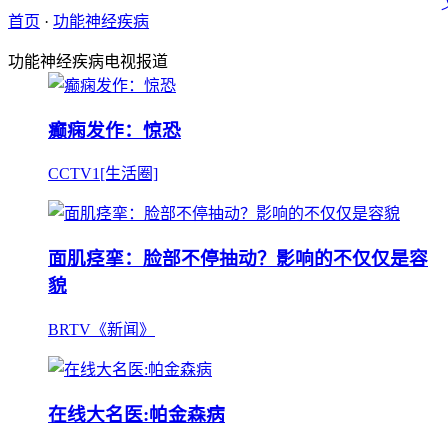
首页
·
功能神经疾病
功能神经疾病电视报道
癫痫发作：惊恐
CCTV1[生活圈]
面肌痉挛：脸部不停抽动？影响的不仅仅是容
貌
BRTV《新闻》
在线大名医:帕金森病