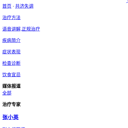
首页
·
共济失调
治疗方法
语音讲解,正规治疗
疾病简介
症状表现
检查诊断
饮食宜忌
媒体报道
全部
治疗专家
张小英