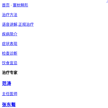
首页
·
寰枕畸形
治疗方法
语音讲解,正规治疗
疾病简介
症状表现
检查诊断
饮食宜忌
治疗专家
范涛
主任医师
张东骜