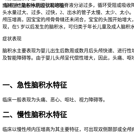
“脑积水”是各种原因引起的脑脊液分泌过多，循环受阻或吸收
高颅压性脑积水的症状有哪些
头水量过大、过多、过快，2、出水的管子太慢、太少、太小
颅压增高，因宝宝的颅骨骨缝还未闭合，宝宝的头围开始增大，
现，在5 岁以后发生的脑积水，可归类于年长儿童及成人脑积
症状表现
脑积水主要表现为婴儿出生后数周或数月后头颅快速、进行性
及智能障碍等。由于婴儿头颅呈代偿性增大，因此，头痛、呕
一、急性脑积水特征
临床一般表现为头痛、恶心、呕吐、视力障碍等。
二、慢性脑积水特征
临床以慢性颅内压增高为其主要特征，可出现双侧颞部或全颅