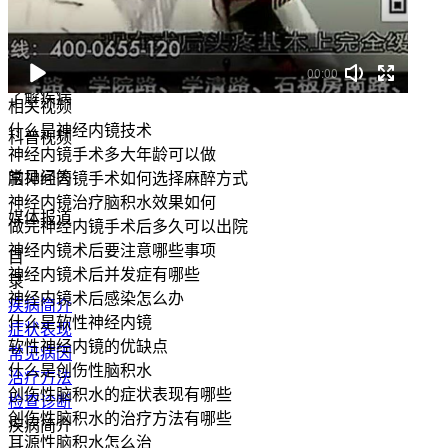
00:00
了解疾病
相关视频
什么是神经内镜技术
科普视频
神经内镜手术多大年龄可以做
常见问答
脑神经内镜手术如何选择麻醉方式
神经内镜治疗脑积水效果如何
媒体报道
做完神经内镜手术后多久可以出院
神经内镜术后要注意哪些事项
目
神经内镜术后并发症有哪些
录
神经内镜术后感染怎么办
疾病简介
什么是软性神经内镜
症状表现
软性神经内镜的优缺点
常见病因
什么是创伤性脑积水
治疗方法
创伤性脑积水的症状表现有哪些
检查诊断
创伤性脑积水的治疗方法有哪些
疾病简介
耳源性脑积水怎么治