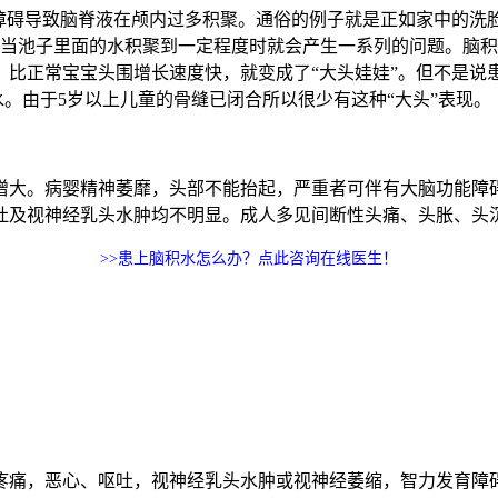
障碍导致脑脊液在颅内过多积聚。通俗的例子就是正如家中的洗
。当池子里面的水积聚到一定程度时就会产生一系列的问题。脑
比正常宝宝头围增长速度快，就变成了“大头娃娃”。但不是说患
水。由于5岁以上儿童的骨缝已闭合所以很少有这种“大头”表现。
增大。病婴精神萎靡，头部不能抬起，严重者可伴有大脑功能障
吐及视神经乳头水肿均不明显。成人多见间断性头痛、头胀、头
>>患上脑积水怎么办？点此咨询在线医生！
疼痛，恶心、呕吐，视神经乳头水肿或视神经萎缩，智力发育障碍