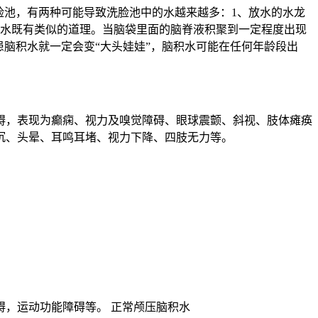
脸池，有两种可能导致洗脸池中的水越来越多：1、放水的水龙
积水既有类似的道理。当脑袋里面的脑脊液积聚到一定程度出现
脑积水就一定会变“大头娃娃”，脑积水可能在任何年龄段出
碍，表现为癫痫、视力及嗅觉障碍、眼球震颤、斜视、肢体瘫痪
沉、头晕、耳鸣耳堵、视力下降、四肢无力等。
，运动功能障碍等。 正常颅压脑积水