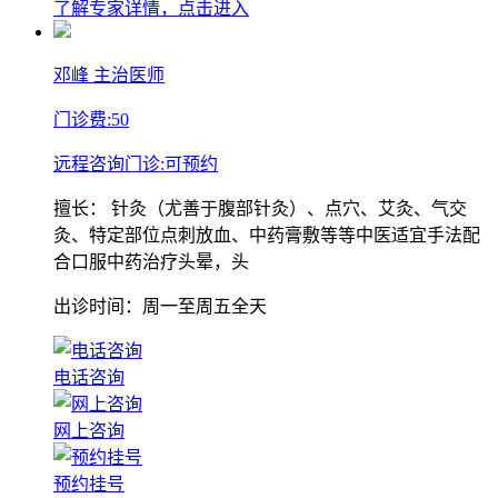
了解专家详情，点击进入
邓峰
主治医师
门诊费:
50
远程咨询门诊:
可预约
擅长：
针灸（尤善于腹部针灸）、点穴、艾灸、气交
灸、特定部位点刺放血、中药膏敷等等中医适宜手法配
合口服中药治疗头晕，头
出诊时间：周一至周五全天
电话咨询
网上咨询
预约挂号