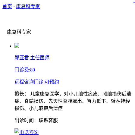
首页
·
康复科专家
康复科专家
​郑亚君
主任医师
门诊费:
80
远程咨询门诊:
可预约
擅长：
儿童康复医学，对小儿脑性瘫痪、颅脑损伤后遗
症、脊髓损伤、先天性脊膜膨出、智力低下、臂丛神经
损伤、小儿麻痹后遗症
出诊时间：联系客服