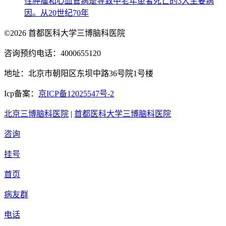
性肿瘤和心血管病是导致中老年患者死亡的3大主要病
因。从20世纪70年
©2026 首都医科大学三博脑科医院
咨询预约电话：4000655120
地址：北京市朝阳区东坝中路36号院1号楼
Icp备案：
京ICP备12025547号-2
北京三博脑科医院
|
首都医科大学三博脑科医院
咨询
挂号
首页
病友群
电话