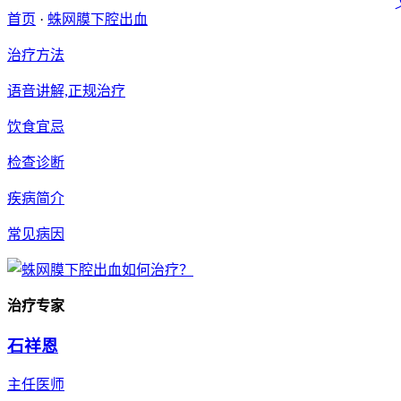
首页
·
蛛网膜下腔出血
治疗方法
语音讲解,正规治疗
饮食宜忌
检查诊断
疾病简介
常见病因
治疗专家
石祥恩
主任医师