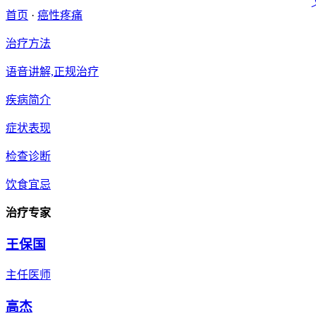
首页
·
癌性疼痛
治疗方法
语音讲解,正规治疗
疾病简介
症状表现
检查诊断
饮食宜忌
治疗专家
王保国
主任医师
高杰