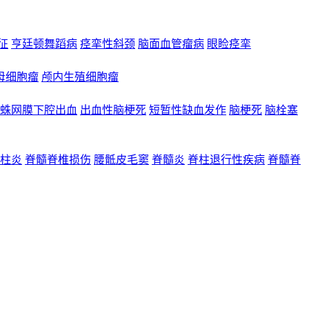
合征
亨廷顿舞蹈病
痉挛性斜颈
脑面血管瘤病
眼睑痉挛
母细胞瘤
颅内生殖细胞瘤
蛛网膜下腔出血
出血性脑梗死
短暂性缺血发作
脑梗死
脑栓塞
柱炎
脊髓脊椎损伤
腰骶皮毛窦
脊髓炎
脊柱退行性疾病
脊髓脊