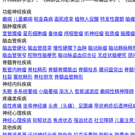
功能神经疾病
癫痫
儿童癫痫
帕金森病
面肌痉挛
植物人促醒
特发性震颤
脑瘫
脑肿瘤疾病
室管膜瘤
星形细胞瘤
垂体瘤
颅咽管瘤
听神经瘤
胶质瘤
脑膜瘤
脑血管疾病
脑血管硬化
脑血管痉挛
慢性硬膜下血肿
脑动脉瘤
脑动静脉畸
脑血管狭窄
腔隙性脑梗死
脑动脉盗血综合征
无症状脑梗死
颈
脊髓脊柱疾病
骶管内肿瘤
脊柱畸形
脊髓脊膜膨出
脊髓栓系
腰间盘突出
脊髓
柱裂
寰枕畸形
脊柱侧弯
脊髓血管畸形
神经内科疾病
失眠
多系统萎缩
小脑萎缩
渐冻人
智能减退症
癫痫性精神障碍
疼痛类疾病
癌性疼痛
坐骨神经痛
头疼（头痛）
足跟痛
带状疱疹后遗神经
神经心理疾病
神经心理疾病
抑郁状态
焦虑状态
强迫状态
社交障碍
儿童注意
其他疾病
脑脊液鼻漏
运动神经元病
脑外伤
拉克氏囊肿
脑积水
脑囊虫
脑