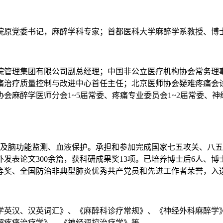
院原党委书记，麻醉学科专家；首都医科大学麻醉学系教授、博
院管理集团有限公司副总经理；中国非公立医疗机构协会常务理
痛治疗质量控制与改进中心首任主任；北京医师协会疑难疼痛会
会麻醉学医师分会1~5届常委、疼痛专业委员会1~2届常委、神
及脑功能监测、血液保护。承担和参加完成国家七五攻关、八五攻
发表论文300余篇，获科研成果奖13项。已培养博士后6人、博士
奖、全国防治非典型肺炎优秀共产党员和先进工作者荣誉，入选2
学英汉、汉英词汇》、《麻醉科诊疗常规》、《神经外科麻醉学
解疼痛治疗学》、《神经调控治疗学》等。