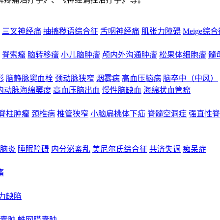
三叉神经痛
抽搐秽语综合征
舌咽神经痛
肌张力障碍
Meige综
脊索瘤
脑转移瘤
小儿脑肿瘤
颅内外沟通肿瘤
松果体细胞瘤
髓
形
脑静脉窦血栓
颈动脉狭窄
烟雾病
高血压脑病
脑卒中（中风）
内动脉海绵窦瘘
高血压脑出血
慢性脑缺血
海绵状血管瘤
脊柱肿瘤
颈椎病
椎管狭窄
小脑扁桃体下疝
脊髓空洞症
强直性脊
脑炎
睡眠障碍
内分泌紊乱
美尼尔氏综合征
共济失调
痴呆症
痛
力缺陷
囊肿
蛛网膜囊肿