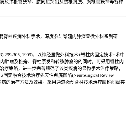
颈椎病及颈椎管狭窄、腰间盘突出及腰椎滑脱、胸椎管狭窄等各种
攻脊髓脊柱疾病外科手术，深度参与脊髓内肿瘤显微外科系列研
):299-305, 1999)。以神经显微外科技术+脊柱内固定技术+术中
髓内肿瘤及椎旁、脊柱原发和转移肿瘤的的同时，可采用脊柱内
手术治疗策略，进一步完善规范了该类疾病的显微手术治疗策略，
定融合技术治疗先天性颅底凹陷(Neurosurgical Review
颈椎病的治疗方法及效果。采用通道微创脊柱技术治疗腰椎间盘突