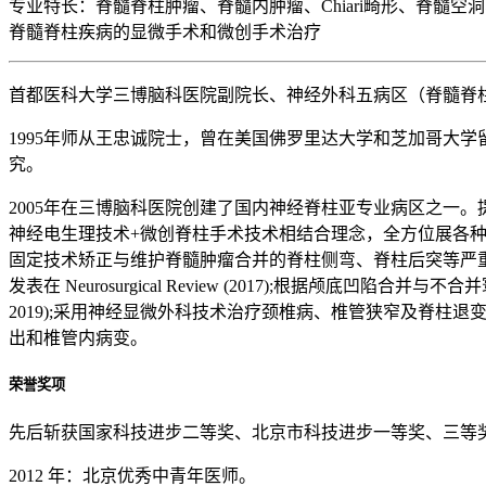
专业特长：脊髓脊柱肿瘤、脊髓内肿瘤、Chiari畸形、脊
脊髓脊柱疾病的显微手术和微创手术治疗
首都医科大学三博脑科医院副院长、神经外科五病区（脊髓脊
1995年师从王忠诚院士，曾在美国佛罗里达大学和芝加哥大学
究。
2005年在三博脑科医院创建了国内神经脊柱亚专业病区之一。提出缺血予处理对
神经电生理技术+微创脊柱手术技术相结合理念，全方位展各种
固定技术矫正与维护脊髓肿瘤合并的脊柱侧弯、脊柱后突等严重
发表在 Neurosurgical Review (2017);根据颅底凹
2019);采用神经显微外科技术治疗颈椎病、椎管狭窄及脊
出和椎管内病变。
荣誉奖项
先后斩获国家科技进步二等奖、北京市科技进步一等奖、三等
2012 年：北京优秀中青年医师。