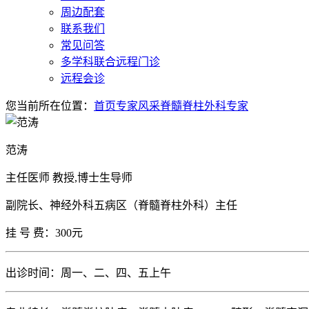
周边配套
联系我们
常见问答
多学科联合远程门诊
远程会诊
您当前所在位置：
首页
专家风采
脊髓脊柱外科专家
范涛
主任医师 教授,博士生导师
副院长、神经外科五病区（脊髓脊柱外科）主任
挂 号 费：300元
出诊时间：周一、二、四、五上午