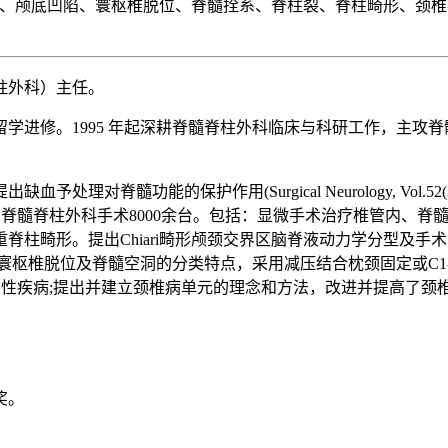
髓空洞、颅底凹陷、寰枢椎脱位、脊髓拴系、脊柱裂、脊柱畸形、
柱外科）主任。
留学进修。
1995 年起深耕脊髓脊柱外科临床与科研工作，主
脊髓功能的保护作用(Surgical Neurology, Vol.52(3
脊髓脊柱外科手术8000余台。包括：显微手术治疗椎管内、脊
脊柱畸形。提出Chiari畸形颅颈交界区脑脊液动力学分型及
陷合并与不合并寰枢椎脱位及脊髓空洞的分类特点，采用减压结合枕颈固定或C1-2固
柱退变性疾病;提出并建立颈椎病单元的理念和方法，改进并提高了
奖。