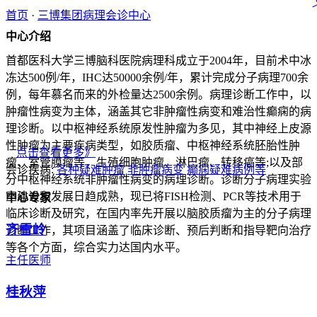
首页
·
三博集团病理会诊中心
中心介绍
首都医科大学三博脑科医院病理科成立于2004年，目前术中冰
冻达500例/年，IHC达50000余例/年，累计完成分子病理700余
例，每年慕名而来的外检量达2500余例。病理诊断工作中，以
肿瘤性病变为主体，涵盖其它非肿瘤性病变和难治性癫痫的病
理诊断。以中枢神经系统原发性肿瘤为多见，其中神经上皮源
性肿瘤为主要疾病类型，如胶质瘤、中枢神经系统胚胎性肿
点击查看更多》
瘤、室管膜瘤等，生殖细胞肿瘤、淋巴瘤、转移癌等;以及部
会诊疾病:
各种疑难肿瘤
非肿瘤病变
癫痫疑难病例等
分中枢神经系统非肿瘤性病变的病理诊断。诊断分子病理实验
室建设和发展日趋成熟，现已将FISH检测、PCR等技术用于
中心专家
临床诊断及研究，在国内率先开展以脑胶质瘤为主的分子病理
齐雪岭
诊断工作，其项目涵盖了临床诊断、预后判断和指导靶向治疗
等各个方面，综合实力达国内水平。
主任医师
桂秋萍