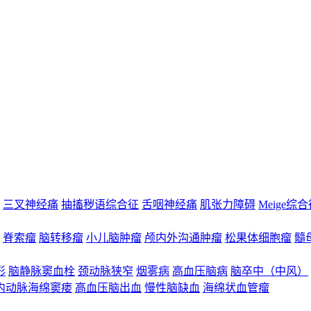
三叉神经痛
抽搐秽语综合征
舌咽神经痛
肌张力障碍
Meige综
脊索瘤
脑转移瘤
小儿脑肿瘤
颅内外沟通肿瘤
松果体细胞瘤
髓
形
脑静脉窦血栓
颈动脉狭窄
烟雾病
高血压脑病
脑卒中（中风）
内动脉海绵窦瘘
高血压脑出血
慢性脑缺血
海绵状血管瘤