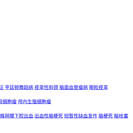
合征
亨廷顿舞蹈病
痉挛性斜颈
脑面血管瘤病
眼睑痉挛
母细胞瘤
颅内生殖细胞瘤
蛛网膜下腔出血
出血性脑梗死
短暂性缺血发作
脑梗死
脑栓塞