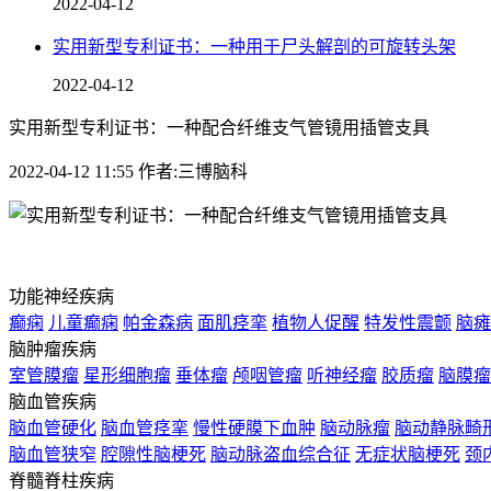
2022-04-12
实用新型专利证书：一种用于尸头解剖的可旋转头架
2022-04-12
实用新型专利证书：一种配合纤维支气管镜用插管支具
2022-04-12 11:55 作者:三博脑科
功能神经疾病
癫痫
儿童癫痫
帕金森病
面肌痉挛
植物人促醒
特发性震颤
脑瘫
脑肿瘤疾病
室管膜瘤
星形细胞瘤
垂体瘤
颅咽管瘤
听神经瘤
胶质瘤
脑膜瘤
脑血管疾病
脑血管硬化
脑血管痉挛
慢性硬膜下血肿
脑动脉瘤
脑动静脉畸
脑血管狭窄
腔隙性脑梗死
脑动脉盗血综合征
无症状脑梗死
颈
脊髓脊柱疾病