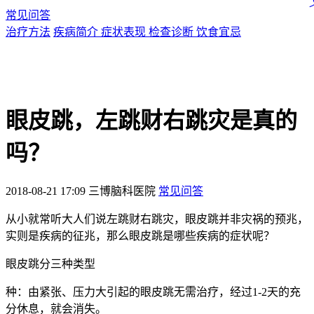
常见问答
治疗方法
疾病简介
症状表现
检查诊断
饮食宜忌
眼皮跳，左跳财右跳灾是真的
吗？
2018-08-21 17:09
三博脑科医院
常见问答
从小就常听大人们说左跳财右跳灾，眼皮跳并非灾祸的预兆，
实则是疾病的征兆，那么眼皮跳是哪些疾病的症状呢？
眼皮跳分三种类型
种：由紧张、压力大引起的眼皮跳
无需治疗，
经过1-2天的充
分休息，就会消失。