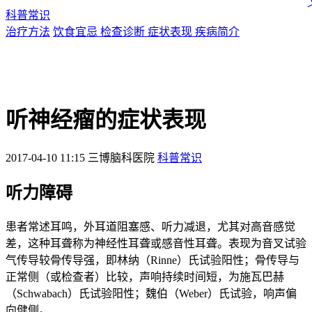
科普常识
治疗方法
饮食宜忌
检查诊断
症状表现
疾病简介
听神经瘤的症状表现
2017-04-10 11:15
三博脑科医院
科普常识
听力障碍
患者常述耳鸣，外耳道阻塞感、听力减退，尤其对高音感觉
差，这种耳聋称为神经性耳聋或感音性耳聋。表现为音叉试验
气传导较骨传导强，即林纳（Rinne）氏试验阳性；骨传导与
正常侧（或检查者）比较，声响持续时间短，为施瓦巴赫
（Schwabach）氏试验阳性；魏伯（Weber）氏试验，响声偏
向健侧。