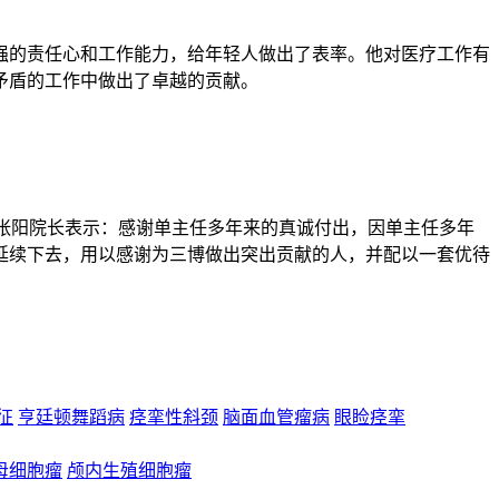
强的责任心和工作能力，给年轻人做出了表率。他对医疗工作有
矛盾的工作中做出了卓越的贡献。
。张阳院长表示：感谢单主任多年来的真诚付出，因单主任多年
延续下去，用以感谢为三博做出突出贡献的人，并配以一套优待
合征
亨廷顿舞蹈病
痉挛性斜颈
脑面血管瘤病
眼睑痉挛
母细胞瘤
颅内生殖细胞瘤