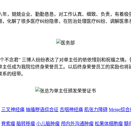
八年，兢兢业业、勤勤恳恳，对工作认真、细致、负责，有着极
题，化解了很多医疗纠纷隐患，在防治处理医疗纠纷、调解医患
个不念君” 三博人纷纷表达了对单主任的依依惜别和祝福之情
单主任成为我院位终身荣誉员工。以后终身荣誉员工的奖励也将
联系的纽带。
三叉神经痛
抽搐秽语综合征
舌咽神经痛
肌张力障碍
Meige综
脊索瘤
脑转移瘤
小儿脑肿瘤
颅内外沟通肿瘤
松果体细胞瘤
髓