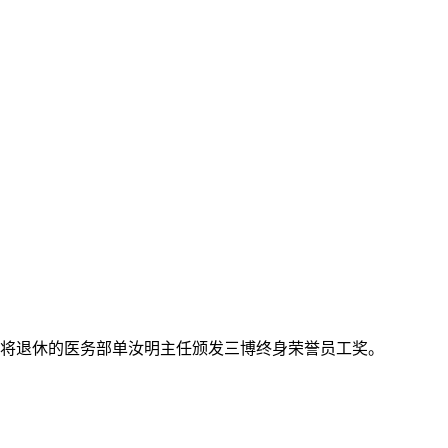
即将退休的医务部单汝明主任颁发三博终身荣誉员工奖。