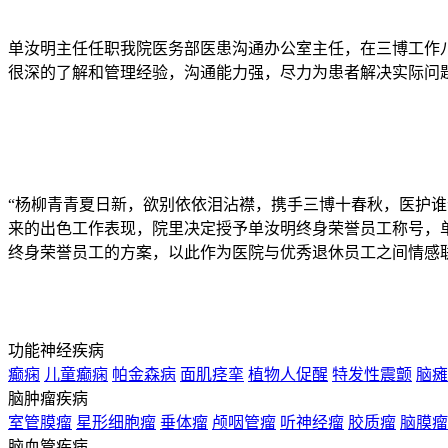
单汝明主任任职我院医务部医患沟通办公室主任，在三博工作
很深的了解和管理经验，沟通能力强，尽力为患者解决实际问
“杨柳青青夏日新，欲别依依泪沾襟，携手三博十春秋，医护谁
来的出色工作表现，院里决定授予单汝明终身荣誉员工称号，
终身荣誉员工的方案，以此作为医院与优秀退休员工之间情感
功能神经疾病
癫痫
儿童癫痫
帕金森病
面肌痉挛
植物人促醒
特发性震颤
脑瘫
脑肿瘤疾病
室管膜瘤
星形细胞瘤
垂体瘤
颅咽管瘤
听神经瘤
胶质瘤
脑膜瘤
脑血管疾病