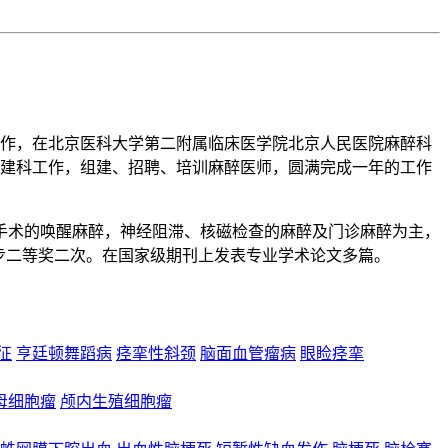
工作，在北京医科大学第二附属临床医学院北京人民医院麻醉科
醉科建科工作，组建、招聘、培训麻醉医师，圆满完成一年的工作
手术的唤醒麻醉，神经阻滞、核磁检查的麻醉及门诊麻醉为主，
步二等奖二次。在国家级期刊上发表专业学术论文多篇。
合征
亨廷顿舞蹈病
痉挛性斜颈
脑面血管瘤病
眼睑痉挛
母细胞瘤
颅内生殖细胞瘤