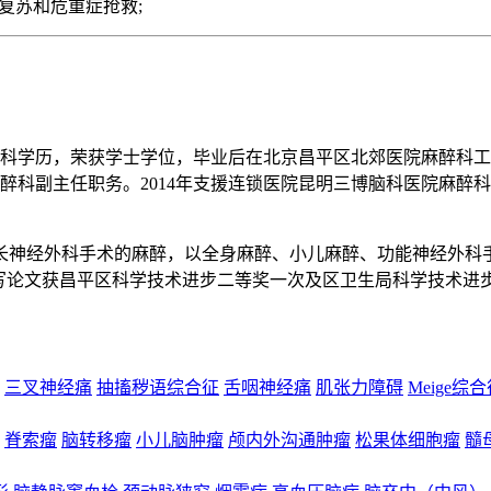
复苏和危重症抢救;
学本科学历，荣获学士学位，毕业后在北京昌平区北郊医院麻醉科
麻醉科副主任职务。2014年支援连锁医院昆明三博脑科医院麻
擅长神经外科手术的麻醉，以全身麻醉、小儿麻醉、功能神经外科
撰写论文获昌平区科学技术进步二等奖一次及区卫生局科学技术进
三叉神经痛
抽搐秽语综合征
舌咽神经痛
肌张力障碍
Meige综
脊索瘤
脑转移瘤
小儿脑肿瘤
颅内外沟通肿瘤
松果体细胞瘤
髓