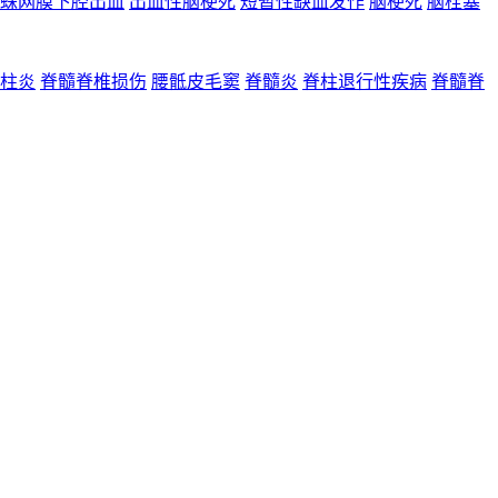
蛛网膜下腔出血
出血性脑梗死
短暂性缺血发作
脑梗死
脑栓塞
柱炎
脊髓脊椎损伤
腰骶皮毛窦
脊髓炎
脊柱退行性疾病
脊髓脊