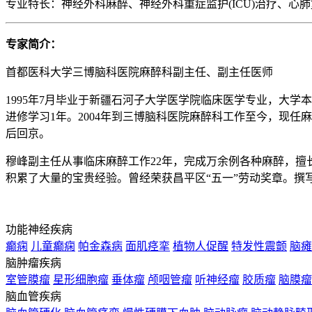
专业特长：神经外科麻醉、神经外科重症监护(ICU)治疗、心肺
专家简介：
首都医科大学三博脑科医院麻醉科副主任、副主任医师
1995年7月毕业于新疆石河子大学医学院临床医学专业，大
进修学习1年。2004年到三博脑科医院麻醉科工作至今，现任
后回京。
穆峰副主任从事临床麻醉工作22年，完成万余例各种麻醉，
积累了大量的宝贵经验。曾经荣获昌平区“五一”劳动奖章。
功能神经疾病
癫痫
儿童癫痫
帕金森病
面肌痉挛
植物人促醒
特发性震颤
脑瘫
脑肿瘤疾病
室管膜瘤
星形细胞瘤
垂体瘤
颅咽管瘤
听神经瘤
胶质瘤
脑膜瘤
脑血管疾病