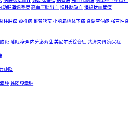
形
脑静脉窦血栓
颈动脉狭窄
烟雾病
高血压脑病
脑卒中（中风）
内动脉海绵窦瘘
高血压脑出血
慢性脑缺血
海绵状血管瘤
脊柱肿瘤
颈椎病
椎管狭窄
小脑扁桃体下疝
脊髓空洞症
强直性脊
脑炎
睡眠障碍
内分泌紊乱
美尼尔氏综合征
共济失调
痴呆症
痛
力缺陷
囊肿
蛛网膜囊肿