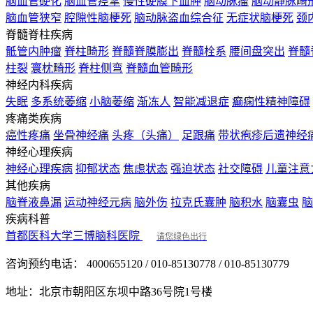
脑血管硬化
脑血管痉挛
慢性硬膜下血肿
脑动脉瘤
脑动静脉畸
脑血管狭窄
腔隙性脑梗死
脑动脉盗血综合征
无症状脑梗死
颈
脊髓脊柱疾病
骶管内肿瘤
脊柱畸形
脊髓脊膜膨出
脊髓栓系
腰间盘突出
脊髓
柱裂
寰枕畸形
脊柱侧弯
脊髓血管畸形
神经内科疾病
失眠
多系统萎缩
小脑萎缩
渐冻人
智能减退症
癫痫性精神障碍
疼痛类疾病
癌性疼痛
坐骨神经痛
头疼（头痛）
足跟痛
带状疱疹后遗神经
神经心理疾病
神经心理疾病
抑郁状态
焦虑状态
强迫状态
社交障碍
儿童注意
其他疾病
脑脊液鼻漏
运动神经元病
脑外伤
拉克氏囊肿
脑积水
脑囊虫
脑
疾病科普
首都医科大学三博脑科医院
请您绿色出行
咨询预约电话：
4000655120 / 010-85130778 / 010-85130779
地址：
北京市朝阳区东坝中路36号院1号楼