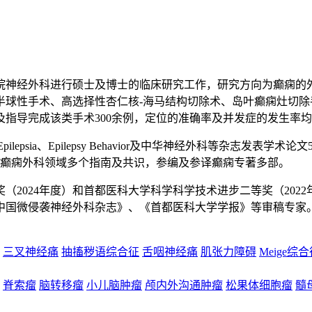
天坛医院神经外科进行硕士及博士的临床研究工作，研究方向为癫痫的外
脑半球性手术、高选择性杏仁核-海马结构切除术、岛叶癫痫灶切
指导完成该类手术300余例，定位的准确率及并发症的发生率
lepsia、Epilepsy Behavior及中华神经外科等杂志发
笔癫痫外科领域多个指南及共识，参编及参译癫痫专著多部。
奖（2024年度）和首都医科大学科学科学技术进步二等奖（20
中国微侵袭神经外科杂志》、《首都医科大学学报》等审稿专家
三叉神经痛
抽搐秽语综合征
舌咽神经痛
肌张力障碍
Meige综
脊索瘤
脑转移瘤
小儿脑肿瘤
颅内外沟通肿瘤
松果体细胞瘤
髓