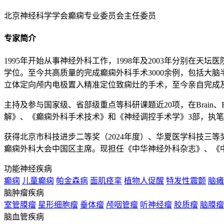
北京神经科学学会癫痫专业委员会主任委员
专家简介
1995年开始从事神经外科工作，1998年及2003年分别在
学位。至今共高质量的完成癫痫外科手术3000余例，包括大
立体定向颅内电极置入精准定位致痫灶的手术，至今亲自完成及
主持及参与国家级、省部级重点等科研课题近20项，在Brain、Epi
解》、《癫痫外科手术技术》和《神经调控手术学》3部，执
获得北京市科技进步二等奖（2024年度）、华夏医学科技三等
癫痫外科大会中国区主席。现担任《中华神经外科杂志》、《
功能神经疾病
癫痫
儿童癫痫
帕金森病
面肌痉挛
植物人促醒
特发性震颤
脑瘫
脑肿瘤疾病
室管膜瘤
星形细胞瘤
垂体瘤
颅咽管瘤
听神经瘤
胶质瘤
脑膜瘤
脑血管疾病