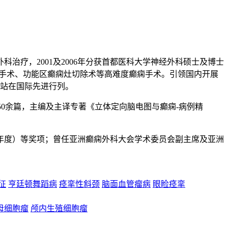
科治疗，2001及2006年分获首都医科大学神经外科硕士及博士
除手术、功能区癫痫灶切除术等高难度癫痫手术。引领国内开展
均站在国际先进行列。
表学术论文50余篇，主编及主译专著《立体定向脑电图与癫痫-病例精
22年度）等奖项；曾任亚洲癫痫外科大会学术委员会副主席及亚洲
。
合征
亨廷顿舞蹈病
痉挛性斜颈
脑面血管瘤病
眼睑痉挛
母细胞瘤
颅内生殖细胞瘤