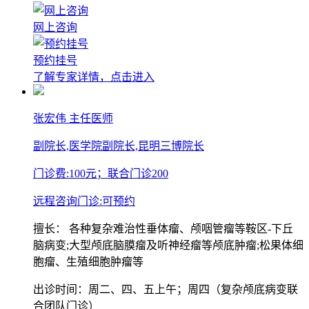
网上咨询
预约挂号
了解专家详情，点击进入
张宏伟
主任医师
副院长,医学院副院长,昆明三博院长
门诊费:
100元；联合门诊200
远程咨询门诊:
可预约
擅长：
各种复杂难治性垂体瘤、颅咽管瘤等鞍区-下丘
脑病变;大型颅底脑膜瘤及听神经瘤等颅底肿瘤;松果体细
胞瘤、生殖细胞肿瘤等
出诊时间：周二、四、五上午；周四（复杂颅底病变联
合团队门诊）