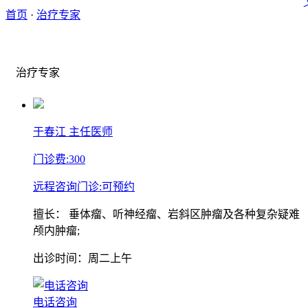
首页
·
治疗专家
治疗专家
于春江
主任医师
门诊费:
300
远程咨询门诊:
可预约
擅长：
垂体瘤、听神经瘤、岩斜区肿瘤及各种复杂疑难
颅内肿瘤;
出诊时间：周二上午
电话咨询