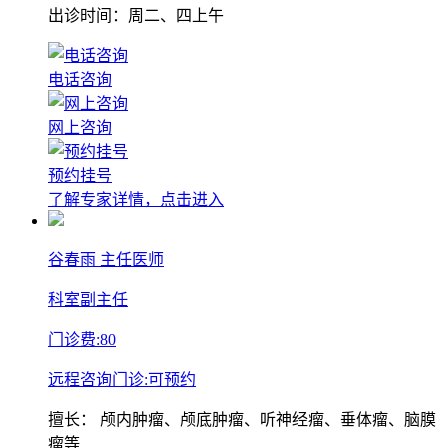
出诊时间：周二、四上午
电话咨询
网上咨询
预约挂号
了解专家详情，点击进入
谷春雨
主任医师
科室副主任
门诊费:
80
远程咨询门诊:
可预约
擅长：
颅内肿瘤、颅底肿瘤、听神经瘤、垂体瘤、脑膜
瘤等