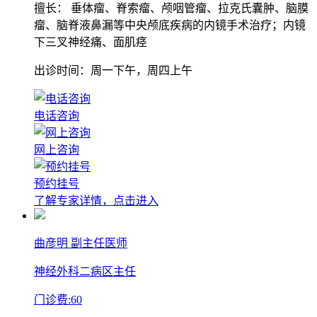
擅长：
垂体瘤、脊索瘤、颅咽管瘤、拉克氏囊肿、脑膜
瘤、脑脊液鼻漏等中央颅底疾病的内镜手术治疗；内镜
下三叉神经痛、面肌痉
出诊时间：周一下午，周四上午
电话咨询
网上咨询
预约挂号
了解专家详情，点击进入
曲彦明
副主任医师
神经外科二病区主任
门诊费:
60