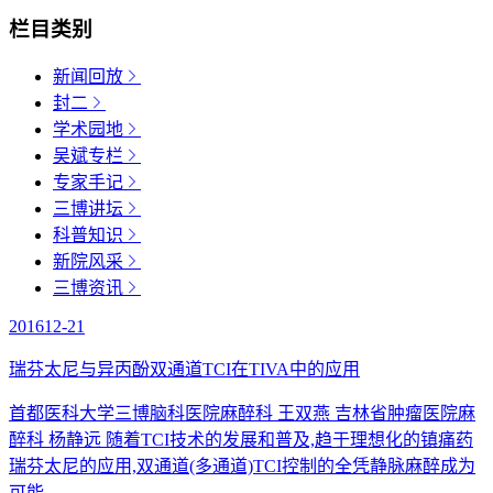
栏目类别
新闻回放
封二
学术园地
吴斌专栏
专家手记
三博讲坛
科普知识
新院风采
三博资讯
2016
12-21
瑞芬太尼与异丙酚双通道TCI在TIVA中的应用
首都医科大学三博脑科医院麻醉科 王双燕 吉林省肿瘤医院麻
醉科 杨静远 随着TCI技术的发展和普及,趋于理想化的镇痛药
瑞芬太尼的应用,双通道(多通道)TCI控制的全凭静脉麻醉成为
可能，...