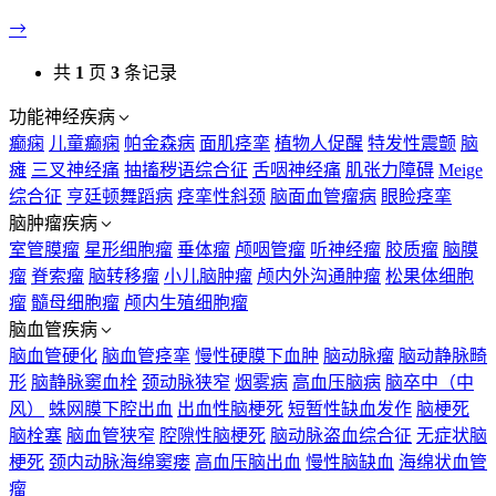
共
1
页
3
条记录
功能神经疾病
癫痫
儿童癫痫
帕金森病
面肌痉挛
植物人促醒
特发性震颤
脑
瘫
三叉神经痛
抽搐秽语综合征
舌咽神经痛
肌张力障碍
Meige
综合征
亨廷顿舞蹈病
痉挛性斜颈
脑面血管瘤病
眼睑痉挛
脑肿瘤疾病
室管膜瘤
星形细胞瘤
垂体瘤
颅咽管瘤
听神经瘤
胶质瘤
脑膜
瘤
脊索瘤
脑转移瘤
小儿脑肿瘤
颅内外沟通肿瘤
松果体细胞
瘤
髓母细胞瘤
颅内生殖细胞瘤
脑血管疾病
脑血管硬化
脑血管痉挛
慢性硬膜下血肿
脑动脉瘤
脑动静脉畸
形
脑静脉窦血栓
颈动脉狭窄
烟雾病
高血压脑病
脑卒中（中
风）
蛛网膜下腔出血
出血性脑梗死
短暂性缺血发作
脑梗死
脑栓塞
脑血管狭窄
腔隙性脑梗死
脑动脉盗血综合征
无症状脑
梗死
颈内动脉海绵窦瘘
高血压脑出血
慢性脑缺血
海绵状血管
瘤