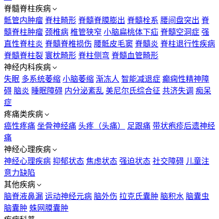
脊髓脊柱疾病
骶管内肿瘤
脊柱畸形
脊髓脊膜膨出
脊髓栓系
腰间盘突出
脊
髓脊柱肿瘤
颈椎病
椎管狭窄
小脑扁桃体下疝
脊髓空洞症
强
直性脊柱炎
脊髓脊椎损伤
腰骶皮毛窦
脊髓炎
脊柱退行性疾病
脊髓脊柱裂
寰枕畸形
脊柱侧弯
脊髓血管畸形
神经内科疾病
失眠
多系统萎缩
小脑萎缩
渐冻人
智能减退症
癫痫性精神障
碍
脑炎
睡眠障碍
内分泌紊乱
美尼尔氏综合征
共济失调
痴呆
症
疼痛类疾病
癌性疼痛
坐骨神经痛
头疼（头痛）
足跟痛
带状疱疹后遗神经
痛
神经心理疾病
神经心理疾病
抑郁状态
焦虑状态
强迫状态
社交障碍
儿童注
意力缺陷
其他疾病
脑脊液鼻漏
运动神经元病
脑外伤
拉克氏囊肿
脑积水
脑囊虫
脑囊肿
蛛网膜囊肿