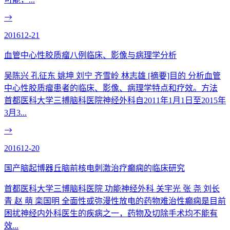
2016
12-21
血管中心性胶质瘤八例临床、影像与病理学分析
吴陈兴 孔征东 姚坤 刘宁 齐雪岭 林志雄 [摘要]目的 分析血管
中心性胶质瘤患者的临床、影像、病理学特点和疗效。方法
首都医科大学三搏脑科医院神经外科自2011年1月1日至2015年
3月3...
2016
12-20
国产脑起博器丘脑前核电刺激治疗癫痫的临床研究
首都医科大学三博脑科医院 功能神经外科 关宇光 张 尧 刘长
青 赵 萌 栾国明 全面性或弥漫性放电的药物难治性癫痫是目前
困扰神经内外科医生的疾病之一，药物及切除手术均不能有
效...