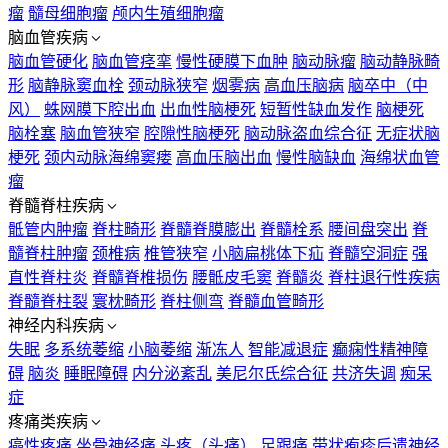
瘤
髓母细胞瘤
颅内生殖细胞瘤
脑血管疾病
脑血管硬化
脑血管痉挛
慢性硬膜下血肿
脑动脉瘤
脑动静脉畸
形
脑静脉窦血栓
颈动脉狭窄
烟雾病
高血压脑病
脑卒中（中
风）
蛛网膜下腔出血
出血性脑梗死
短暂性缺血发作
脑梗死
脑栓塞
脑血管狭窄
腔隙性脑梗死
脑动脉盗血综合征
无症状脑
梗死
颈内动脉海绵窦瘘
高血压脑出血
慢性脑缺血
海绵状血管
瘤
脊髓脊柱疾病
骶管内肿瘤
脊柱畸形
脊髓脊膜膨出
脊髓栓系
腰间盘突出
脊
髓脊柱肿瘤
颈椎病
椎管狭窄
小脑扁桃体下疝
脊髓空洞症
强
直性脊柱炎
脊髓脊椎损伤
腰骶皮毛窦
脊髓炎
脊柱退行性疾病
脊髓脊柱裂
寰枕畸形
脊柱侧弯
脊髓血管畸形
神经内科疾病
失眠
多系统萎缩
小脑萎缩
渐冻人
智能减退症
癫痫性精神障
碍
脑炎
睡眠障碍
内分泌紊乱
美尼尔氏综合征
共济失调
痴呆
症
疼痛类疾病
癌性疼痛
坐骨神经痛
头疼（头痛）
足跟痛
带状疱疹后遗神经