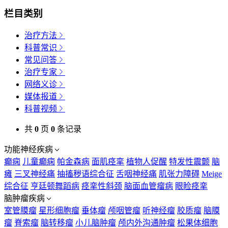
栏目类别
治疗方法
科普常识
常见问答
治疗专家
网络义诊
媒体报道
科普视频
共
0
页
0
条记录
功能神经疾病
癫痫
儿童癫痫
帕金森病
面肌痉挛
植物人促醒
特发性震颤
脑
瘫
三叉神经痛
抽搐秽语综合征
舌咽神经痛
肌张力障碍
Meige
综合征
亨廷顿舞蹈病
痉挛性斜颈
脑面血管瘤病
眼睑痉挛
脑肿瘤疾病
室管膜瘤
星形细胞瘤
垂体瘤
颅咽管瘤
听神经瘤
胶质瘤
脑膜
瘤
脊索瘤
脑转移瘤
小儿脑肿瘤
颅内外沟通肿瘤
松果体细胞