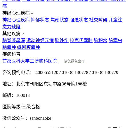
痛
神经心理疾病
神经心理疾病
抑郁状态
焦虑状态
强迫状态
社交障碍
儿童注
意力缺陷
其他疾病
脑脊液鼻漏
运动神经元病
脑外伤
拉克氏囊肿
脑积水
脑囊虫
脑囊肿
蛛网膜囊肿
疾病科普
首都医科大学三博脑科医院
请您绿色出行
咨询预约电话：
4000655120 / 010-85130778 / 010-85130779
地址：
北京市朝阳区东坝中路36号院1号楼
邮编：
100018
医院等级:
三级合格
微信公众号：
sanbonaoke